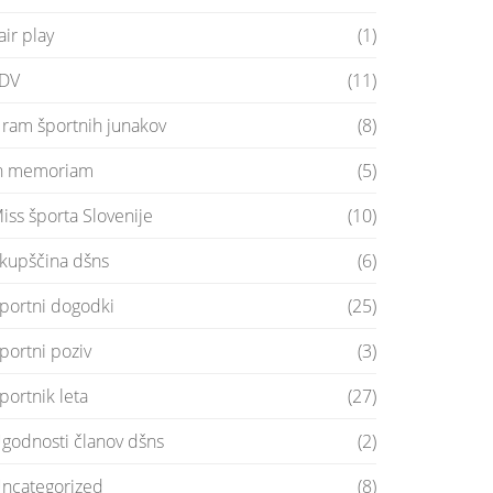
air play
(1)
DV
(11)
ram športnih junakov
(8)
n memoriam
(5)
iss športa Slovenije
(10)
kupščina dšns
(6)
portni dogodki
(25)
portni poziv
(3)
portnik leta
(27)
godnosti članov dšns
(2)
ncategorized
(8)