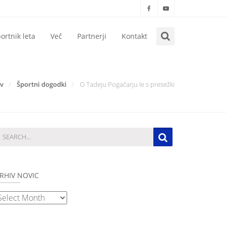
ortnik leta
Več
Partnerji
Kontakt
v
Športni dogodki
O Tadeju Pogačarju le s presežki
RHIV NOVIC
rhiv
ovic