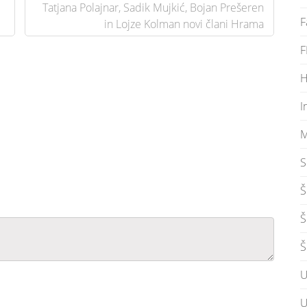
Tatjana Polajnar, Sadik Mujkić, Bojan Prešeren
F
in Lojze Kolman novi člani Hrama
F
H
I
M
S
Š
Š
Š
U
U