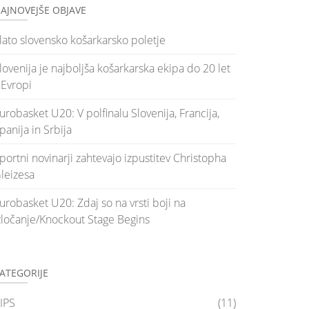
AJNOVEJŠE OBJAVE
lato slovensko košarkarsko poletje
lovenija je najboljša košarkarska ekipa do 20 let
 Evropi
urobasket U20: V polfinalu Slovenija, Francija,
panija in Srbija
portni novinarji zahtevajo izpustitev Christopha
leizesa
urobasket U20: Zdaj so na vrsti boji na
zločanje/Knockout Stage Begins
ATEGORIJE
IPS
(11)