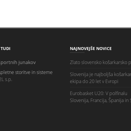
 TUDI
NAJNOVEJŠE NOVICE
portnih junakov
Zlato slovensko košarkarsko p
spletne storitve in sisteme
Slovenija je najboljša košarka
2L s.p
.
ekipa do 20 let v Evropi
Eurobasket U20: V polfinalu
Slovenija, Francija, Španija in 