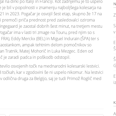
al na dirki po Italiji in Franciji. Kot zadnjemu je to uspelo
N
e je bil v popolnosti v znamenju najboljšega kolesarja na
2021 in 2023. Pogačar je osvojil šest etap, skupno že 17 na
Z
ovi premoči priča prednost pred zasledovalci oziroma
S
s Vingegaard je zaostal dobrih šest minut, na tretjem mestu
v
gačar ima v lasti tri zmage na Touru, pred njim so s
 FRA), Eddy Merckx (BEL) in Miguel Indurain (ŠPA) ter s
E
m zaostankom, ampak tehtnim delom pomočnikov so
Š
i: Jan Tratnik, Matej Mohorič in Luka Mezgec. Eden od
ič je zaradi padca in poškodb odstopil.
Š
G
tevilo osvojenih točk na mednarodni kolesarski lestvici.
8 točkah, kar v zgodovini še ni uspelo nikomur. Na lestvici
E
av odlična druga za Belgijo, saj je tudi Primož Roglič med
i
K
A