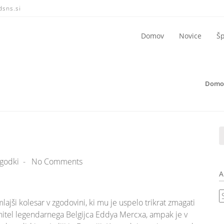
dsns.si
Domov
Novice
Šp
Domo
godki
-
No Comments
A
A
lajši kolesar v zgodovini, ki mu je uspelo trikrat zmagati
n
rehitel legendarnega Belgijca Eddya Mercxa, ampak je v