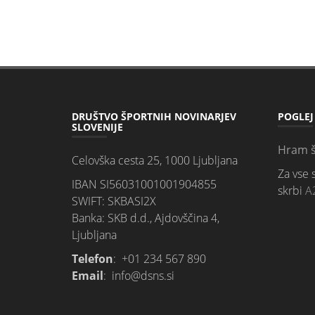
DRUŠTVO ŠPORTNIH NOVINARJEV
POGLEJ
SLOVENIJE
Hram š
Celovška cesta 25, 1000 Ljubljana
Za vse 
IBAN SI56031001001904855
skrbi
A
SWIFT: SKBASI2X
Banka: SKB d.d., Ajdovščina 4,
Ljubljana
Telefon
: +01 234 567 890
Email
: info@dsns.si