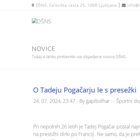
Skip
DŠNS, Celovška cesta 25, 1000 Ljubljana
info@
to
content
NOVICE
Tukaj si lahko preberete vse objavljene novice DŠNS
O Tadeju Pogačarju le s presežki
24. 07. 2024, 23:47 -
By
gapibolhar
-
Športni do
Pri nepolnih 26 letih je Tadej Pogačar postal najm
na prestižni dirki po Franciji. Ne samo, da je p