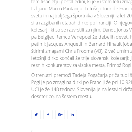
tem tisočletju postal edini, ki je v istem letu zmag
Italijanu Marcu Pantaniju. Letošnji Tour de Franc
svetu in najboljšega športnika v Sloveniji iz let 
sila razgibanih etapah dirke po Franciji. O njeg
kolesarji, ki so se razvrstili za njim. Danec Jona
pa Belgijec Remco Venepoel že debelih devet. Po
petimi: Jacques Anquetil in Bernard Hinault (oba
štirimi zmagami Chris Froome (VB). Z več urni
letošnji dirko končali še trije slovenski kolesarj
resnih konkurentov za visoka mesta, Primož Rogl
O trenutni premoči Tadeja Pogačarja priča tudi š
Pogi je po zmagi na dirki po Franciji že pri 10.92
UCI je že 148 tednov. Slovenija je na lestvici drž
deseterico, na šestem mestu.