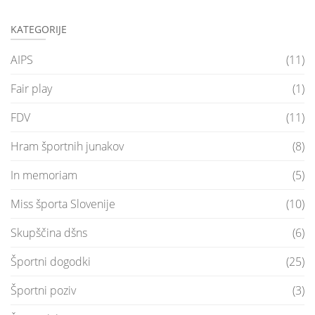
KATEGORIJE
AIPS
(11)
Fair play
(1)
FDV
(11)
Hram športnih junakov
(8)
In memoriam
(5)
Miss športa Slovenije
(10)
Skupščina dšns
(6)
Športni dogodki
(25)
Športni poziv
(3)