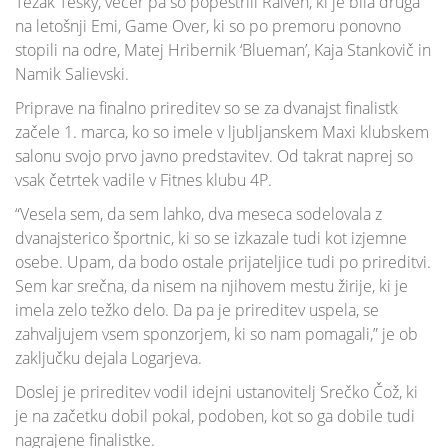
Težak Tešky, večer pa so popestrili Raiven, ki je bila druga
na letošnji Emi, Game Over, ki so po premoru ponovno
stopili na odre, Matej Hribernik ‘Blueman’, Kaja Stankovič in
Namik Salievski.
Priprave na finalno prireditev so se za dvanajst finalistk
začele 1. marca, ko so imele v ljubljanskem Maxi klubskem
salonu svojo prvo javno predstavitev. Od takrat naprej so
vsak četrtek vadile v Fitnes klubu 4P.
“Vesela sem, da sem lahko, dva meseca sodelovala z
dvanajsterico športnic, ki so se izkazale tudi kot izjemne
osebe. Upam, da bodo ostale prijateljice tudi po prireditvi.
Sem kar srečna, da nisem na njihovem mestu žirije, ki je
imela zelo težko delo. Da pa je prireditev uspela, se
zahvaljujem vsem sponzorjem, ki so nam pomagali,” je ob
zaključku dejala Logarjeva.
Doslej je prireditev vodil idejni ustanovitelj Srečko Čož, ki
je na začetku dobil pokal, podoben, kot so ga dobile tudi
nagrajene finalistke.