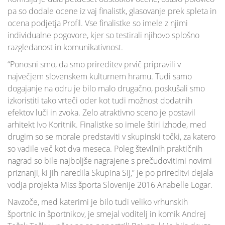
pa so dodale ocene iz vaj finalistk, glasovanje prek spleta in
ocena podjetja Profil. Vse finalistke so imele z njimi
individualne pogovore, kjer so testirali njihovo splošno
razgledanost in komunikativnost.
“Ponosni smo, da smo prireditev prvič pripravili v
največjem slovenskem kulturnem hramu. Tudi samo
dogajanje na odru je bilo malo drugačno, poskušali smo
izkoristiti tako vrteči oder kot tudi možnost dodatnih
efektov luči in zvoka. Zelo atraktivno sceno je postavil
arhitekt Ivo Koritnik. Finalistke so imele štiri izhode, med
drugim so se morale predstaviti v skupinski točki, za katero
so vadile več kot dva meseca. Poleg številnih praktičnih
nagrad so bile najboljše nagrajene s prečudovitimi novimi
priznanji, ki jih naredila Skupina Sij,” je po prireditvi dejala
vodja projekta Miss športa Slovenije 2016 Anabelle Logar.
Navzoče, med katerimi je bilo tudi veliko vrhunskih
športnic in športnikov, je smejal voditelj in komik Andrej