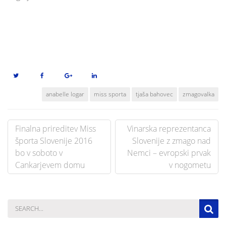
anabelle logar
miss sporta
tjaša bahovec
zmagovalka
Post
Finalna prireditev Miss
Vinarska reprezentanca
navigation
športa Slovenije 2016
Slovenije z zmago nad
bo v soboto v
Nemci – evropski prvak
Cankarjevem domu
v nogometu