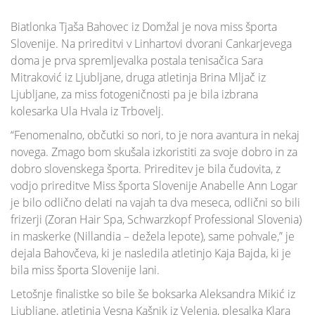
Biatlonka Tjaša Bahovec iz Domžal je nova miss športa
Slovenije. Na prireditvi v Linhartovi dvorani Cankarjevega
doma je prva spremljevalka postala tenisačica Sara
Mitraković iz Ljubljane, druga atletinja Brina Mljač iz
Ljubljane, za miss fotogeničnosti pa je bila izbrana
kolesarka Ula Hvala iz Trbovelj.
“Fenomenalno, občutki so nori, to je nora avantura in nekaj
novega. Zmago bom skušala izkoristiti za svoje dobro in za
dobro slovenskega športa. Prireditev je bila čudovita, z
vodjo prireditve Miss športa Slovenije Anabelle Ann Logar
je bilo odlično delati na vajah ta dva meseca, odlični so bili
frizerji (Zoran Hair Spa, Schwarzkopf Professional Slovenia)
in maskerke (Nillandia – dežela lepote), same pohvale,” je
dejala Bahovčeva, ki je nasledila atletinjo Kaja Bajda, ki je
bila miss športa Slovenije lani.
Letošnje finalistke so bile še boksarka Aleksandra Mikić iz
Ljubljane, atletinja Vesna Kašnik iz Velenja, plesalka Klara