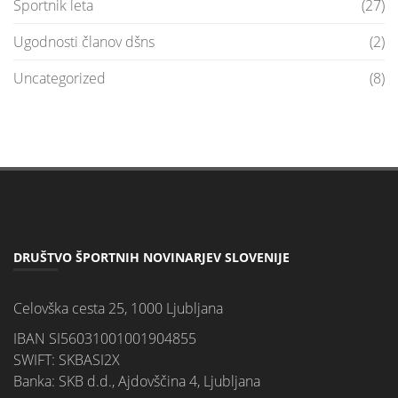
Športnik leta
(27)
Ugodnosti članov dšns
(2)
Uncategorized
(8)
DRUŠTVO ŠPORTNIH NOVINARJEV SLOVENIJE
Celovška cesta 25, 1000 Ljubljana
IBAN SI56031001001904855
SWIFT: SKBASI2X
Banka: SKB d.d., Ajdovščina 4, Ljubljana