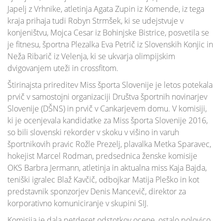
Japelj z Vrhnike, atletinja Agata Zupin iz Komende, iz tega
kraja prihaja tudi Robyn Strmšek, ki se udejstvuje v
konjeništvu, Mojca Cesar iz Bohinjske Bistrice, posvetila se
je fitnesu, športna Plezalka Eva Petrič iz Slovenskih Konjic in
Neža Ribarič iz Velenja, ki se ukvarja olimpijskim
dvigovanjem uteži in crossfitom.
Štirinajsta prireditev Miss športa Slovenije je letos potekala
prvič v samostojni organizaciji Društva športnih novinarjev
Slovenije (DŠNS) in prvič v Cankarjevem domu. V komisiji,
ki je ocenjevala kandidatke za Miss športa Slovenije 2016,
so bili slovenski rekorder v skoku v višino in varuh
športnikovih pravic Rožle Prezelj, plavalka Metka Sparavec,
hokejist Marcel Rodman, predsednica ženske komisije
OKS Barbra Jermann, atletinja in aktualna miss Kaja Bajda,
teniški igralec Blaž Kavčič, odbojkar Matija Pleško in kot
predstavnik sponzorjev Denis Mancevič, direktor za
korporativno komuniciranje v skupini SIJ.
Komisija je dala petdeset odstotkov ocene, ostalo polovico