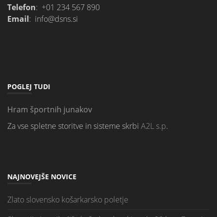
Telefon
: +01 234 567 890
Email
: info@dsns.si
POGLEJ TUDI
Hram športnih junakov
Za vse spletne storitve in sisteme skrbi
A2L s.p
.
NAJNOVEJŠE NOVICE
Zlato slovensko košarkarsko poletje