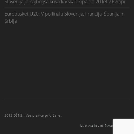
Slovenija je najboljša košarkarska ekipa do 20 let v Evropi
Eurobasket U20: V polfinalu Slovenija, Francija, Španija in
Srbija
2013 DŠNS - Vse pravice pridržane.
Izdelava in vzdrževanje
A2l s.p
.