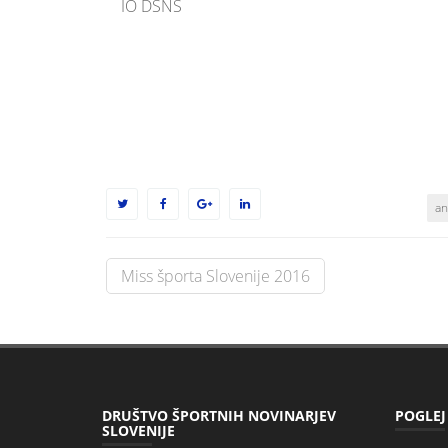
IO DŠNS
an
Post
Miss športa Slovenije 2016
navigation
DRUŠTVO ŠPORTNIH NOVINARJEV
POGLEJ
SLOVENIJE