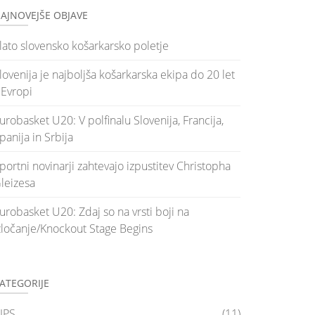
AJNOVEJŠE OBJAVE
lato slovensko košarkarsko poletje
lovenija je najboljša košarkarska ekipa do 20 let
 Evropi
urobasket U20: V polfinalu Slovenija, Francija,
panija in Srbija
portni novinarji zahtevajo izpustitev Christopha
leizesa
urobasket U20: Zdaj so na vrsti boji na
zločanje/Knockout Stage Begins
ATEGORIJE
IPS
(11)