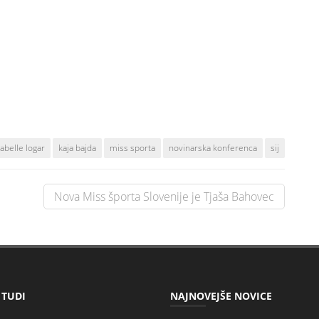
abelle logar
kaja bajda
miss sporta
novinarska konferenca
sij
Nova Miss športa Slovenije je Tjaša Bahovec
 TUDI
NAJNOVEJŠE NOVICE