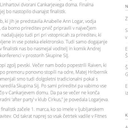
v Linhartovi dvorani Cankarjevega doma. Finalna
N
jej bo nastopilo dvanajst finalistk.
Z
, ki jih je predstavila Anabelle Ann Logar, vodja
, da bomo prireditev prvič pripravili v največjem
S
ljujejo tudi pri pri vstopnicah za prireditev, ki
v
vabljene in vse poteka elektronsko. Tudi samo dogajanje
 finalistk nas bo nasmejal voditelj in komik Andrej
E
 konferenci v prostorih Skupine SIJ.
Š
opi zgolj pevski. Večer nam bodo popestrili Raiven, ki
Š
o po premoru ponovno stopili na odre, Matej Hribernik
G
amenjali smo tudi dolgoletni tradicionalni pokal s
 naredila Skupina Sij. Po sami prireditvi pa vabimo vse
E
ijačo v Cankarjevem domu. Da pa se večer ne konča
i
radni ‘after party’ v klub Cirkus,” je povedala Logarjeva.
 finalistk začele 1. marca, ko so imele v ljubljanskem
K
itev. Od takrat naprej so vsak četrtek vadile v Fitnes
A