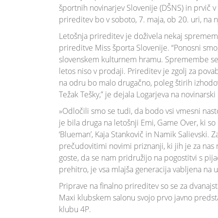
športnih novinarjev Slovenije (DŠNS) in prvič 
prireditev bo v soboto, 7. maja, ob 20. uri, na n
Letošnja prireditev je doživela nekaj sprememb
prireditve Miss športa Slovenije. “Ponosni smo
slovenskem kulturnem hramu. Spremembe se nada
letos niso v prodaji. Prireditev je zgolj za po
na odru bo malo drugačno, poleg štirih izhodov
Težak Tešky,” je dejala Logarjeva na novinarski
»Odločili smo se tudi, da bodo vsi vmesni nast
je bila druga na letošnji Emi, Game Over, ki s
‘Blueman’, Kaja Stankovič in Namik Salievski. Z
prečudovitimi novimi priznanji, ki jih je za nas
goste, da se nam pridružijo na pogostitvi s p
prehitro, je vsa mlajša generacija vabljena na u
Priprave na finalno prireditev so se za dvanajst
Maxi klubskem salonu svojo prvo javno predstav
klubu 4P.