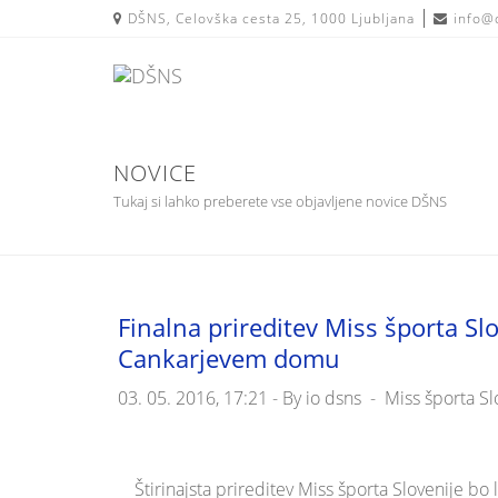
Skip
DŠNS, Celovška cesta 25, 1000 Ljubljana
info@
to
content
NOVICE
Tukaj si lahko preberete vse objavljene novice DŠNS
Finalna prireditev Miss športa Sl
Cankarjevem domu
03. 05. 2016, 17:21 -
By
io dsns
-
Miss športa Sl
Štirinajsta prireditev Miss športa Slovenije bo 