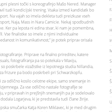
upni plesni točki s koreografinjo Mašo Nered. Manager
F
avil tudi kondicijski trening. Vsaka izmed kandidatk bo
šport. Na vajah so imela dekleta tudi preizkuse vseh
F
Intersport, Naja, Mass in Nara Camicie. Nekaj spodbudnih
e. Ker pa lepota ni edina stvar, ki nam je pomembna,
H
. Vse finalistke so imele z njimi individualne
gledanost in komunikativnost,” je potek priprav orisala
I
M
fotografiranje. Priprave na finalno prireditev, katere
suals, fotografiranja pa so potekala v Maxiju,
S
z so poskrbele vizažistke iz lepotnega studia Nillandia,
Š
 za frizure pa bodo poskrbeli pri Schwarzkopfu.
udi za odlično kosilo celotne ekipe, samo snemanje in
Š
 izjemnega. Za vse odlično nastale fotografije se
Š
u, v pripravah in prejšnjih snemanjih pa je sodelovalo
dodala Logarjeva, ki je predstavila tudi člane žirije.
U
 alpska smučarka Katja Koren Miklavec, ki je med drugim