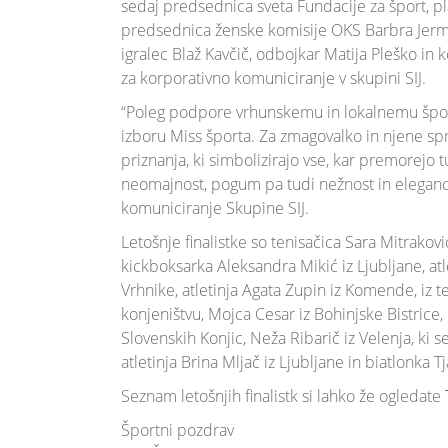
sedaj predsednica sveta Fundacije za šport, p
predsednica ženske komisije OKS Barbra Jermann
igralec Blaž Kavčič, odbojkar Matija Pleško in
za korporativno komuniciranje v skupini SIJ.
“Poleg podpore vrhunskemu in lokalnemu šport
izboru Miss športa. Za zmagovalko in njene sp
priznanja, ki simbolizirajo vse, kar premorejo
neomajnost, pogum pa tudi nežnost in eleganco
komuniciranje Skupine SIJ.
Letošnje finalistke so tenisačica Sara Mitraković
kickboksarka Aleksandra Mikić iz Ljubljane, atle
Vrhnike, atletinja Agata Zupin iz Komende, iz t
konjeništvu, Mojca Cesar iz Bohinjske Bistrice, p
Slovenskih Konjic, Neža Ribarič iz Velenja, ki 
atletinja Brina Mljač iz Ljubljane in biatlonka 
Seznam letošnjih finalistk si lahko že ogledate
Športni pozdrav