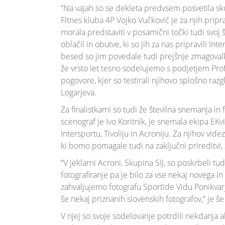
“Na vajah so se dekleta predvsem posvetila sk
Fitnes kluba 4P Vojko Vučković je za njih pripr
morala predstaviti v posamični točki tudi svoj 
oblačil in obutve, ki so jih za nas pripravili 
besed so jim povedale tudi prejšnje zmagovalk
že vrsto let tesno sodelujemo s podjetjem Profil
pogovore, kjer so testirali njihovo splošno raz
Logarjeva.
Za finalistkami so tudi že številna snemanja in 
scenograf je Ivo Koritnik, je snemala ekipa EKvi
Intersportu, Tivoliju in Acroniju. Za njihov vide
ki bomo pomagale tudi na zaključni prireditvi,
“V jeklarni Acroni, Skupina SIJ, so poskrbeli t
fotografiranje pa je bilo za vse nekaj novega in
zahvaljujemo fotografu Sportide Vidu Ponikvarj
še nekaj priznanih slovenskih fotografov,” je še 
V njej so svoje sodelovanje potrdili nekdanja