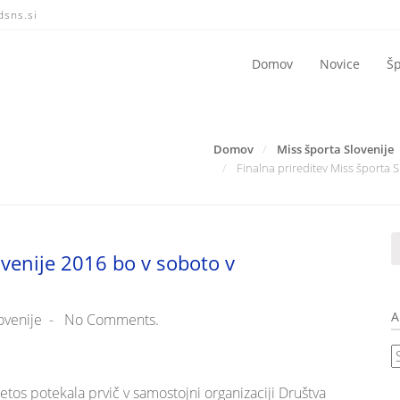
dsns.si
Domov
Novice
Šp
Domov
Miss športa Slovenije
Finalna prireditev Miss športa
ovenije 2016 bo v soboto v
A
ovenije
-
No Comments.
A
n
letos potekala prvič v samostojni organizaciji Društva