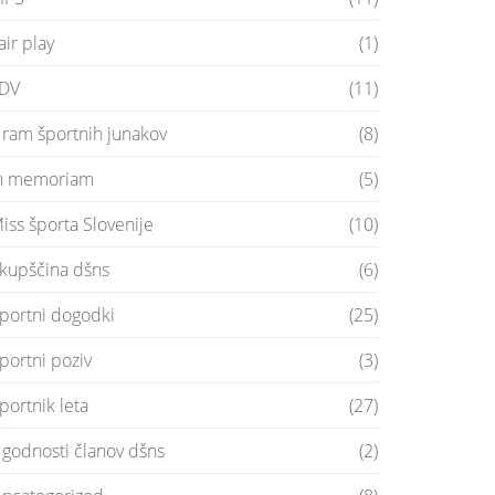
air play
(1)
DV
(11)
ram športnih junakov
(8)
n memoriam
(5)
iss športa Slovenije
(10)
kupščina dšns
(6)
portni dogodki
(25)
portni poziv
(3)
portnik leta
(27)
godnosti članov dšns
(2)