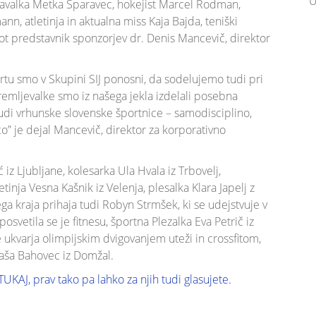
U
lavalka Metka Sparavec, hokejist Marcel Rodman,
, atletinja in aktualna miss Kaja Bajda, teniški
 kot predstavnik sponzorjev dr. Denis Mancevič, direktor
u smo v Skupini SIJ ponosni, da sodelujemo tudi pri
remljevalke smo iz našega jekla izdelali posebna
 tudi vrhunske slovenske športnice – samodisciplino,
” je dejal Mancevič, direktor za korporativno
 iz Ljubljane, kolesarka Ula Hvala iz Trbovelj,
tinja Vesna Kašnik iz Velenja, plesalka Klara Japelj z
ega kraja prihaja tudi Robyn Strmšek, ki se udejstvuje v
osvetila se je fitnesu, športna Plezalka Eva Petrič iz
se ukvarja olimpijskim dvigovanjem uteži in crossfitom,
Tjaša Bahovec iz Domžal.
TUKAJ, prav tako pa lahko za njih tudi glasujete.