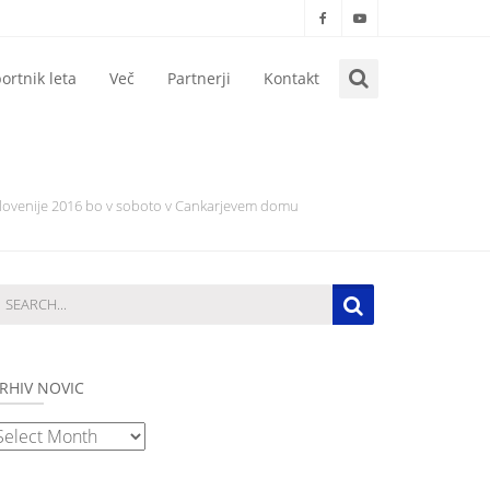
ortnik leta
Več
Partnerji
Kontakt
 Slovenije 2016 bo v soboto v Cankarjevem domu
RHIV NOVIC
rhiv
ovic