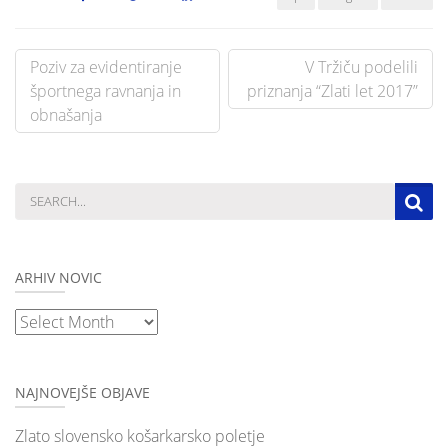
Post
Poziv za evidentiranje
V Tržiču podelili
navigation
športnega ravnanja in
priznanja “Zlati let 2017”
obnašanja
ARHIV NOVIC
Arhiv
novic
NAJNOVEJŠE OBJAVE
Zlato slovensko košarkarsko poletje