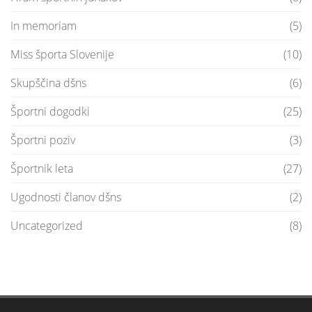
In memoriam
(5)
Miss športa Slovenije
(10)
Skupščina dšns
(6)
Športni dogodki
(25)
Športni poziv
(3)
Športnik leta
(27)
Ugodnosti članov dšns
(2)
Uncategorized
(8)