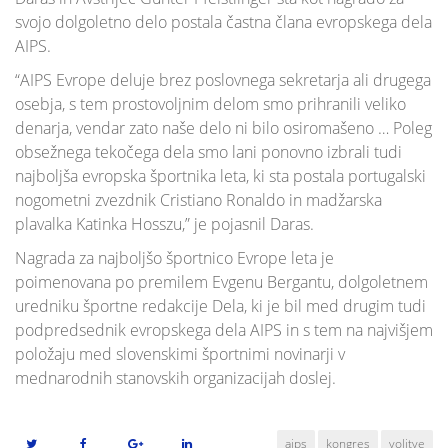
svojo dolgoletno delo postala častna člana evropskega dela
AIPS.
“AIPS Evrope deluje brez poslovnega sekretarja ali drugega
osebja, s tem prostovoljnim delom smo prihranili veliko
denarja, vendar zato naše delo ni bilo osiromašeno … Poleg
obsežnega tekočega dela smo lani ponovno izbrali tudi
najboljša evropska športnika leta, ki sta postala portugalski
nogometni zvezdnik Cristiano Ronaldo in madžarska
plavalka Katinka Hosszu,” je pojasnil Daras.
Nagrada za najboljšo športnico Evrope leta je
poimenovana po premilem Evgenu Bergantu, dolgoletnem
uredniku športne redakcije Dela, ki je bil med drugim tudi
podpredsednik evropskega dela AIPS in s tem na najvišjem
položaju med slovenskimi športnimi novinarji v
mednarodnih stanovskih organizacijah doslej.
aips
kongres
volitve