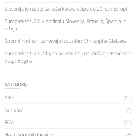
Slovenija je najboljša košarkarska ekipa do 20 let v Evropi
Eurobasket U20: V polfinalu Slovenija, Francija, Španija in
Srbija
Športni novinarji zahtevajo izpustitev Christopha Gleizesa
Eurobasket U20: Zdaj so na vrsti boji na izločanje/Knockout
Stage Begins
KATEGORIJE
AIPS
(11)
Fair play
(1)
FDV
(11)
Hram športnih junakov
(8)