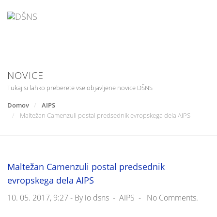
Skip
to
content
NOVICE
Tukaj si lahko preberete vse objavljene novice DŠNS
Domov
AIPS
Maltežan Camenzuli postal predsednik evropskega dela AIPS
Maltežan Camenzuli postal predsednik
evropskega dela AIPS
10. 05. 2017, 9:27 -
By
io dsns
-
AIPS
-
No Comments.