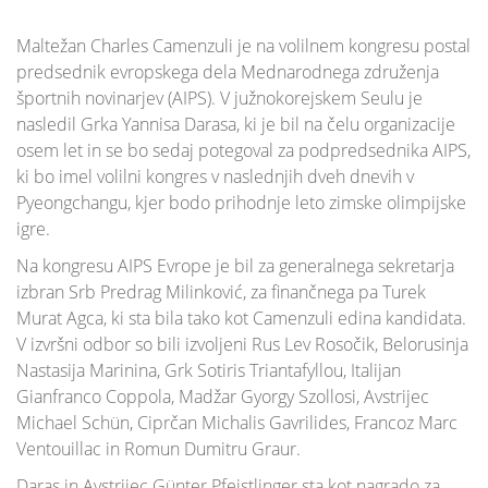
Maltežan Charles Camenzuli je na volilnem kongresu postal
predsednik evropskega dela Mednarodnega združenja
športnih novinarjev (AIPS). V južnokorejskem Seulu je
nasledil Grka Yannisa Darasa, ki je bil na čelu organizacije
osem let in se bo sedaj potegoval za podpredsednika AIPS,
ki bo imel volilni kongres v naslednjih dveh dnevih v
Pyeongchangu, kjer bodo prihodnje leto zimske olimpijske
igre.
Na kongresu AIPS Evrope je bil za generalnega sekretarja
izbran Srb Predrag Milinković, za finančnega pa Turek
Murat Agca, ki sta bila tako kot Camenzuli edina kandidata.
V izvršni odbor so bili izvoljeni Rus Lev Rosočik, Belorusinja
Nastasija Marinina, Grk Sotiris Triantafyllou, Italijan
Gianfranco Coppola, Madžar Gyorgy Szollosi, Avstrijec
Michael Schün, Ciprčan Michalis Gavrilides, Francoz Marc
Ventouillac in Romun Dumitru Graur.
Daras in Avstrijec Günter Pfeistlinger sta kot nagrado za