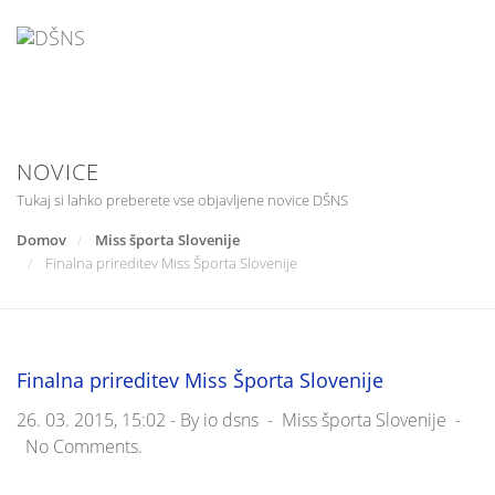
Skip
to
content
NOVICE
Tukaj si lahko preberete vse objavljene novice DŠNS
Domov
Miss športa Slovenije
Finalna prireditev Miss Športa Slovenije
Finalna prireditev Miss Športa Slovenije
26. 03. 2015, 15:02 -
By
io dsns
-
Miss športa Slovenije
-
No Comments.