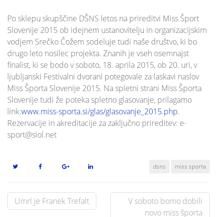
Po sklepu skupščine DŠNS letos na prireditvi Miss Šport
Slovenije 2015 ob idejnem ustanovitelju in organizacijskim
vodjem Srečko Čožem sodeluje tudi naše društvo, ki bo
drugo leto nosilec projekta. Znanih je vseh osemnajst
finalist, ki se bodo v soboto, 18. aprila 2015, ob 20. uri, v
ljubljanski Festivalni dvorani potegovale za laskavi naslov
Miss Športa Slovenije 2015. Na spletni strani Miss Športa
Slovenije tudi že poteka spletno glasovanje, prilagamo
link:
www.miss-sporta.si/glas/glasovanje_2015.php
.
Rezervacije in akreditacije za zaključno prireditev: e­
sport@siol.net
dsns
miss sporta
Post
Umrl je Franek Trefalt
V soboto bomo dobili
navigation
novo miss športa