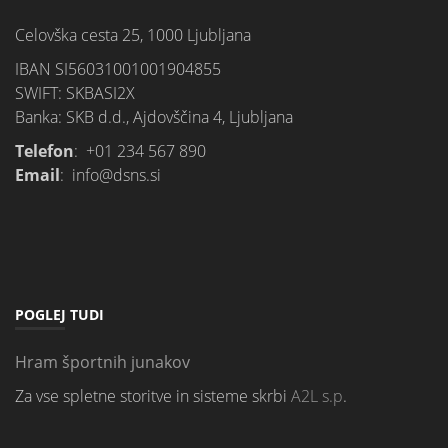
Celovška cesta 25, 1000 Ljubljana
IBAN SI56031001001904855
SWIFT: SKBASI2X
Banka: SKB d.d., Ajdovščina 4, Ljubljana
Telefon
: +01 234 567 890
Email
: info@dsns.si
POGLEJ TUDI
Hram športnih junakov
Za vse spletne storitve in sisteme skrbi
A2L s.p
.