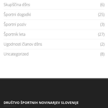
Skupščina dšns
(6)
Športni dogodki
(25)
Športni poziv
(3)
Športnik leta
(27)
Ugodnosti članov dšns
(2)
Uncategorized
(8)
DRUŠTVO ŠPORTNIH NOVINARJEV SLOVENIJE