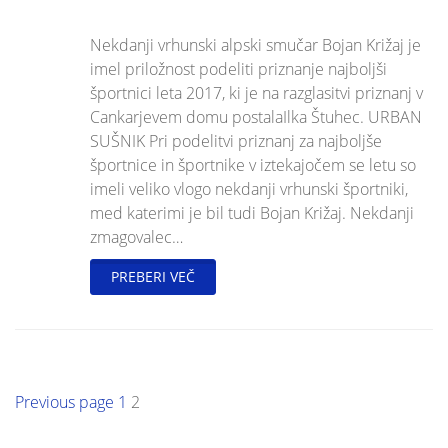
Nekdanji vrhunski alpski smučar Bojan Križaj je
imel priložnost podeliti priznanje najboljši
športnici leta 2017, ki je na razglasitvi priznanj v
Cankarjevem domu postalaIlka Štuhec. URBAN
SUŠNIK Pri podelitvi priznanj za najboljše
športnice in športnike v iztekajočem se letu so
imeli veliko vlogo nekdanji vrhunski športniki,
med katerimi je bil tudi Bojan Križaj. Nekdanji
zmagovalec…
PREBERI VEČ
Posts
Previous page
Page
1
Page
2
navigation